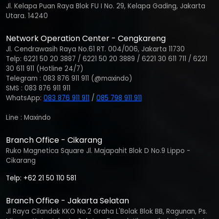
Jl. Kelapa Puan Raya Blok FU I No. 29, Kelapa Gading, Jakarta
Utara. 14240
Network Operation Center - Cengkareng
Jl. Cendrawasih Raya No.61 RT. 004/006, Jakarta 11730
Telp: 6221 50 20 3887 / 6221 50 20 3889 / 6221 30 611 711 / 6221
30 611 911 (Hotline 24/7)
Telegram : 083 876 911 911 (@maxindo)
SMS : 083 876 911 911
WhatsApp:
083 876 911 911
/
085 798 911 911
Line : Maxindo
Branch Office - Cikarang
Ruko Magnetica Square Jl. Majapahit Blok D No.9 Lippo -
Cikarang
Telp: +62 21 50 110 581
Branch Office - Jakarta Selatan
Jl Raya Cilandak KKO No.2 Graha L'Bolak Blok BB, Ragunan, Ps.