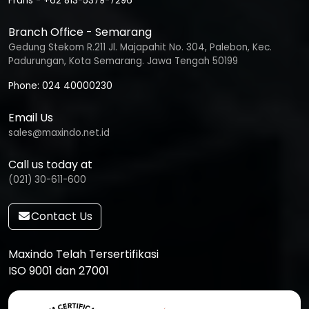
Frans - +62 813-5379-7296
Branch Office - Semarang
Gedung Stekom R.211 Jl. Majapahit No. 304, Palebon, Kec.
Padurungan, Kota Semarang. Jawa Tengah 50199
Phone: 024 40000230
Email Us
sales@maxindo.net.id
Call us today at
(021) 30-611-600
Contact Us
Maxindo Telah Tersertifikasi
ISO 9001 dan 27001