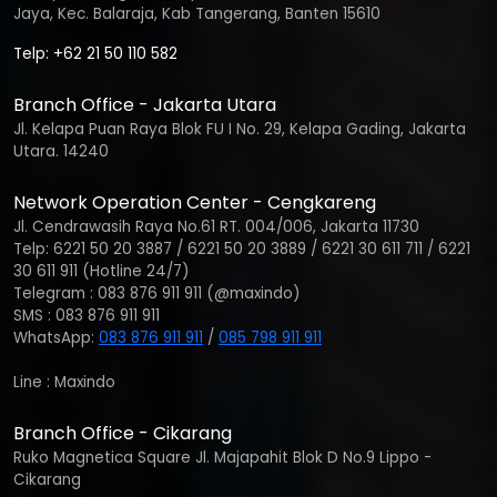
Jaya, Kec. Balaraja, Kab Tangerang, Banten 15610
Telp: +62 21 50 110 582
Branch Office - Jakarta Utara
Jl. Kelapa Puan Raya Blok FU I No. 29, Kelapa Gading, Jakarta
Utara. 14240
Network Operation Center - Cengkareng
Jl. Cendrawasih Raya No.61 RT. 004/006, Jakarta 11730
Telp: 6221 50 20 3887 / 6221 50 20 3889 / 6221 30 611 711 / 6221
30 611 911 (Hotline 24/7)
Telegram : 083 876 911 911 (@maxindo)
SMS : 083 876 911 911
WhatsApp:
083 876 911 911
/
085 798 911 911
Line : Maxindo
Branch Office - Cikarang
Ruko Magnetica Square Jl. Majapahit Blok D No.9 Lippo -
Cikarang